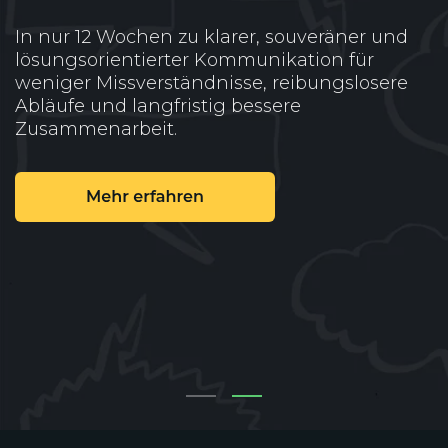
Die Ausbildung
"Leadership 4.0 – ready to
lead?!"
bringt deine Führungsskills in 12
Monaten auf das nächste Level – praxisnah,
wirksam und bis zu 100 % vom Staat
gefördert.