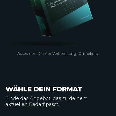
Assesment Center Vorbereitung (Onlinekurs)
96 Seiten – Leitfaden Mitarbeitergespräche
24 Selbstreflexionsfragen
24 clevere Mustersätze
52 Must-Have Fragen
…
WÄHLE DEIN FORMAT
Finde das Angebot, das zu deinem
aktuellen Bedarf passt.